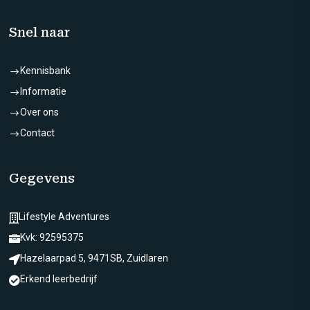
Snel naar
Kennisbank
$
Informatie
$
Over ons
$
Contact
$
Gegevens
Lifestyle Adventures

Kvk: 92595375

Hazelaarpad 5, 9471SB, Zuidlaren

Erkend leerbedrijf
