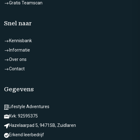
Gratis Teamscan
$
Snel naar
Kennisbank
$
Informatie
$
Over ons
$
Contact
$
Gegevens
Lifestyle Adventures

Kvk: 92595375

Hazelaarpad 5, 9471SB, Zuidlaren

Erkend leerbedrijf
