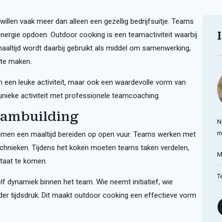
willen vaak meer dan alleen een gezellig bedrijfsuitje. Teams
energie opdoen. Outdoor cooking is een teamactiviteit waarbij
aaltijd wordt daarbij gebruikt als middel om samenwerking,
 te maken.
n een leuke activiteit, maar ook een waardevolle vorm van
unieke activiteit met professionele teamcoaching.
teambuilding
N
m
samen een maaltijd bereiden op open vuur. Teams werken met
technieken. Tijdens het koken moeten teams taken verdelen,
M
taat te komen.
T
lf dynamiek binnen het team. Wie neemt initiatief, wie
r tijdsdruk. Dit maakt outdoor cooking een effectieve vorm