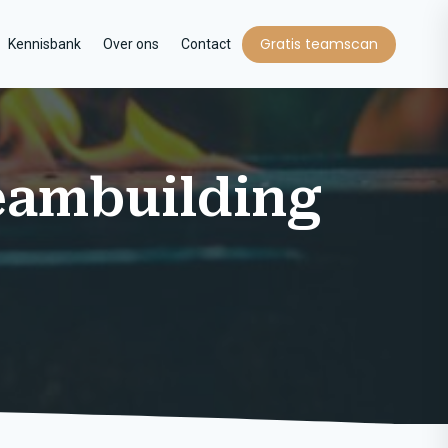
Gratis teamscan
Kennisbank
Over ons
Contact
eambuilding