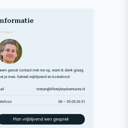
Informatie
eem gerust contact met me op, want ik denk graag
et je mee. Geheel vrijblijvend en kosteloos!
ail
tristan@lifestyleadventures.nl
elefoon
06 – 55 05 26 51
Plan vrijblijvend een gesprek