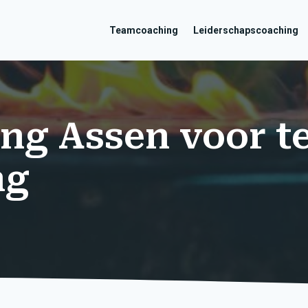
Teamcoaching
Leiderschapscoaching
ng Assen voor t
ng