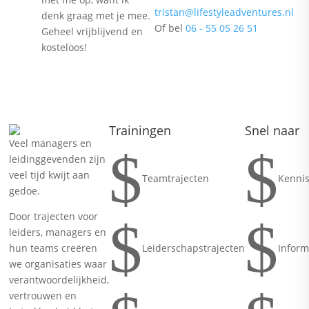
tristan@lifestyleadventures.nl
denk graag met je mee.
Of bel
06 - 55 05 26 51
Geheel vrijblijvend en
kosteloos!
Trainingen
Snel naar
Veel managers en
$
$
leidinggevenden zijn
veel tijd kwijt aan
Teamtrajecten
Kenni
gedoe.
Door trajecten voor
$
$
leiders, managers en
Leiderschapstrajecten
Inform
hun teams creëren
we organisaties waar
verantwoordelijkheid,
vertrouwen en