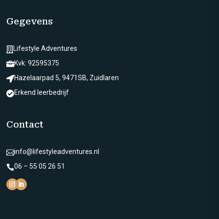
Gegevens
Lifestyle Adventures

Kvk: 92595375

Hazelaarpad 5, 9471SB, Zuidlaren

Erkend leerbedrijf

Contact
info@lifestyleadventures.nl

06 – 55 05 26 51
