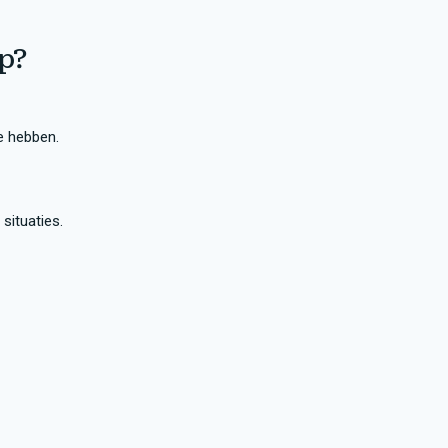
ap?
e hebben.
situaties.