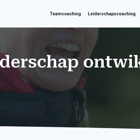
Teamcoaching
Leiderschapscoaching
eiderschap ontwi