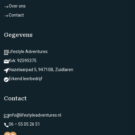
Over ons
$
Contact
$
Gegevens
Lifestyle Adventures

Kvk: 92595375

Hazelaarpad 5, 9471SB, Zuidlaren

Erkend leerbedrijf

Contact
info@lifestyleadventures.nl

06 – 55 05 26 51
