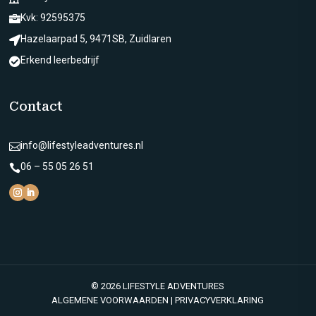
Kvk: 92595375

Hazelaarpad 5, 9471SB, Zuidlaren

Erkend leerbedrijf

Contact
info@lifestyleadventures.nl

06 – 55 05 26 51

© 2026 LIFESTYLE ADVENTURES
ALGEMENE VOORWAARDEN
|
PRIVACYVERKLARING